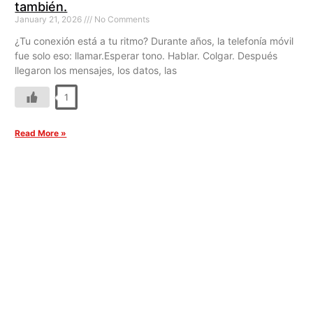
también.
January 21, 2026
No Comments
¿Tu conexión está a tu ritmo? Durante años, la telefonía móvil
fue solo eso: llamar.Esperar tono. Hablar. Colgar. Después
llegaron los mensajes, los datos, las
1
Read More »
La conectividad más
inteligente empieza
aquí. Suscríbete a
IUSATEL.