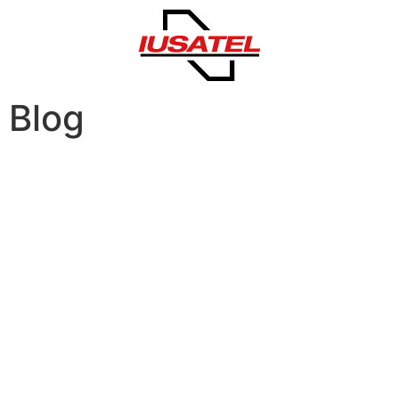
Blog
IUSATEL
La nueva generación de
telecomunicaciones empieza aquí.